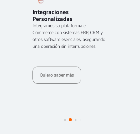
Integraciones
Segu
Personalizadas
on su
Dato
d y
Integramos su plataforma e-
Proteg
rear
Commerce con sistemas ERP, CRM y
real c
 que
otros software esenciales, asegurando
tecnol
una operación sin interrupciones.
integr
datos.
Quiero saber más
Qu