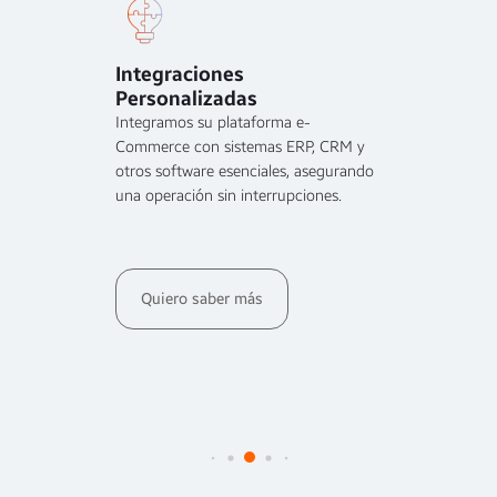
Integraciones
Segu
Personalizadas
on su
Dato
d y
Integramos su plataforma e-
Proteg
rear
Commerce con sistemas ERP, CRM y
real c
 que
otros software esenciales, asegurando
tecnol
una operación sin interrupciones.
integr
datos.
Quiero saber más
Qu