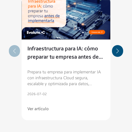
Infraestructura para IA: cómo
4 s
preparar tu empresa antes de
est
implementarla
Prepara tu empresa para implementar IA
Tu si
con infraestructura Cloud segura,
creci
escalable y optimizada para datos,
para 
integraciones y crecimiento.
tu op
2026-07-02
2026-
Ver artículo
Ver a