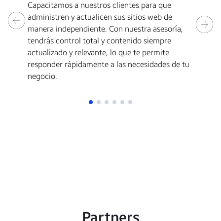
Im
Capacitamos a nuestros clientes para que
av
administren y actualicen sus sitios web de
da
manera independiente. Con nuestra asesoría,
in
tendrás control total y contenido siempre
we
actualizado y relevante, lo que te permite
po
responder rápidamente a las necesidades de tu
co
negocio.
Partners